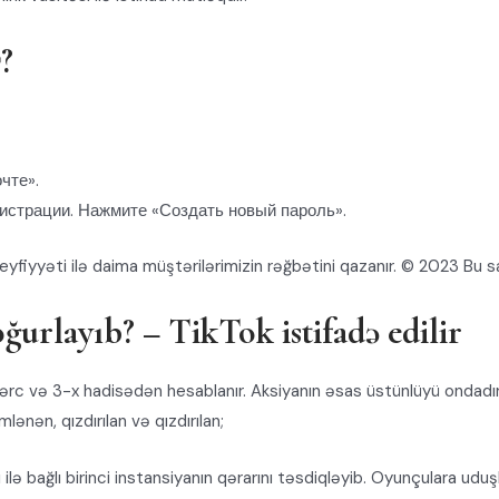
?
чте».
гистрации. Нажмите «Создать новый пароль».
keyfiyyəti ilə daima müştərilərimizin rəğbətini qazanır. © 2023 Bu 
rlayıb? – TikTok istifadə edilir
ərc və 3-x hadisədən hesablanır. Aksiyanın əsas üstünlüyü ondadır
mlənən, qızdırılan və qızdırılan;
ı ilə bağlı birinci instansiyanın qərarını təsdiqləyib. Oyunçulara udu