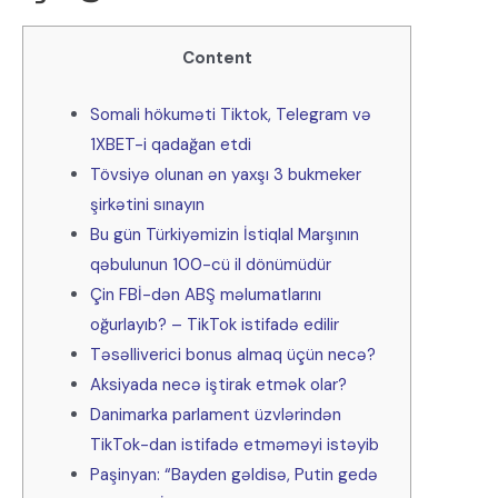
Content
Somali hökuməti Tiktok, Telegram və
1XBET-i qadağan etdi
Tövsiyə olunan ən yaxşı 3 bukmeker
şirkətini sınayın
Bu gün Türkiyəmizin İstiqlal Marşının
qəbulunun 100-cü il dönümüdür
Çin FBİ-dən ABŞ məlumatlarını
oğurlayıb? – TikTok istifadə edilir
Təsəlliverici bonus almaq üçün necə?
Aksiyada necə iştirak etmək olar?
Danimarka parlament üzvlərindən
TikTok-dan istifadə etməməyi istəyib
Paşinyan: “Bayden gəldisə, Putin gedə