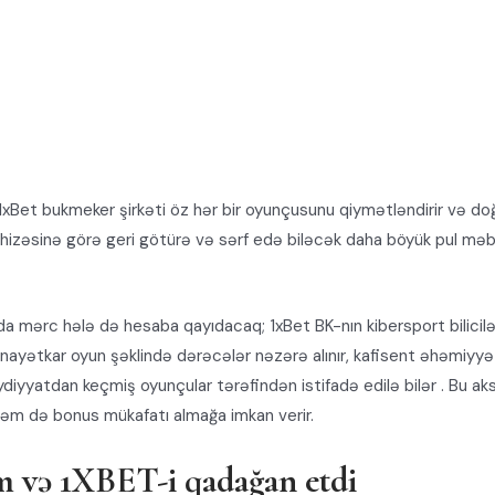
r. 1xBet bukmeker şirkəti öz hər bir oyunçusunu qiymətləndirir və 
ahizəsinə görə geri götürə və sərf edə biləcək daha böyük pul mə
ərc hələ də hesaba qayıdacaq; 1xBet BK-nın kibersport biliciləri 
nayətkar oyun şəklində dərəcələr nəzərə alınır, kafisent əhəmiyyət
ydiyyatdan keçmiş oyunçular tərəfindən istifadə edilə bilər . Bu aks
əm də bonus mükafatı almağa imkan verir.
m və 1XBET-i qadağan etdi