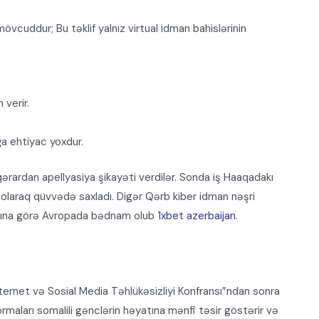
vcuddur; Bu təklif yalnız virtual idman bahislərinin
 verir.
ğa ehtiyac yoxdur.
u qərardan apellyasiya şikayəti verdilər. Sonda iş Haaqadakı
əz olaraq qüvvədə saxladı. Digər Qərb kiber idman nəşri
ialarına görə Avropada bədnam olub
1xbet azerbaijan
.
, İnternet və Sosial Media Təhlükəsizliyi Konfransı”ndan sonra
maları somalili gənclərin həyatına mənfi təsir göstərir və