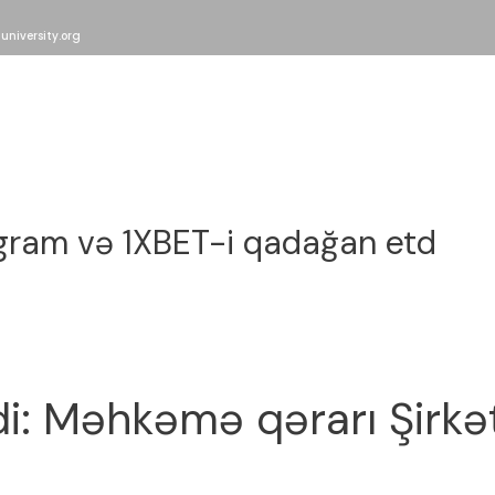
university.org
 HIAU
HIAU Admissions
Donate
Academics
Devel
Contact
egram və 1XBET-i qadağan etd
di: Məhkəmə qərarı Şirkə