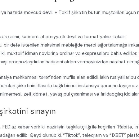
a hazırda mövcud deyil. + Təklif şirkətin bütün müştəriləri üçün mö
rə alınır, kafisent əhəmiyyətli deyil və format yalnız təkdir.
b ki, bir dəfə istənilən maksimal məbləğdə mərci sığortalamağa imkan
r ki, müxtəlif idman növlərinə ordinar və ekspresslərə bahis edirlər.
 yaxşı proqnozlaşdırılan hadisəni əldən verməyinizdən narahat olma
stansiya məhkəməsi tərəfindən müflis elan edildi, lakin rusiyalılar b
rcləri şirkətinin iflası ilə bağlı birinci instansiya qərarını dəyişm
ənilməməsi, zəif xidmət, yavaş pul çıxarılması və fırıldaqçılıq idd
irkətini sınayın
 FED.az xəbər verir ki, nazirliyin təşkilatçılığı ilə keçirilən “Rabitə
ağan edilib. Qeyd olunub ki, “Tiktok”, teleqram və “1XBET” platfor