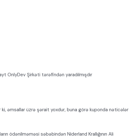
sayt OnlyDev Şirkəti tərəfindən yaradılmışdır
 ki, əmsallar üzrə şərait yoxdur, buna görə kuponda nəticələr
şların ödənilməməsi səbəbindən Niderland Krallığının Ali