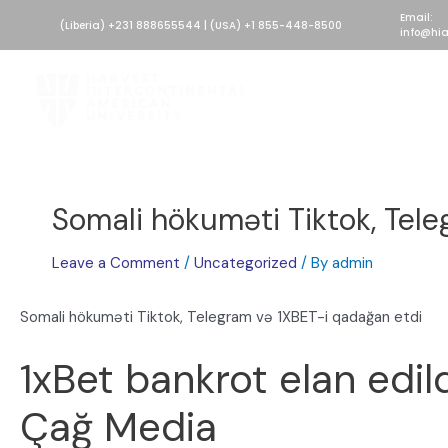
Email:
(Liberia) +231 888655544 | (USA) +1 855-448-8500
info@hia
Home
About
Somali hökuməti Tiktok, Tel
Leave a Comment
/
Uncategorized
/ By
admin
Somali hökuməti Tiktok, Telegram və 1XBET-i qadağan etdi
1xBet bankrot elan edil
Çağ Media