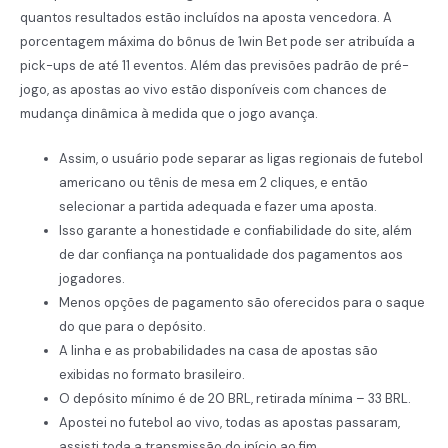
quantos resultados estão incluídos na aposta vencedora. A
porcentagem máxima do bônus de 1win Bet pode ser atribuída a
pick-ups de até 11 eventos. Além das previsões padrão de pré-
jogo, as apostas ao vivo estão disponíveis com chances de
mudança dinâmica à medida que o jogo avança.
Assim, o usuário pode separar as ligas regionais de futebol
americano ou tênis de mesa em 2 cliques, e então
selecionar a partida adequada e fazer uma aposta.
Isso garante a honestidade e confiabilidade do site, além
de dar confiança na pontualidade dos pagamentos aos
jogadores.
Menos opções de pagamento são oferecidos para o saque
do que para o depósito.
A linha e as probabilidades na casa de apostas são
exibidas no formato brasileiro.
O depósito mínimo é de 20 BRL, retirada mínima – 33 BRL.
Apostei no futebol ao vivo, todas as apostas passaram,
assisti toda a transmissão do início ao fim.