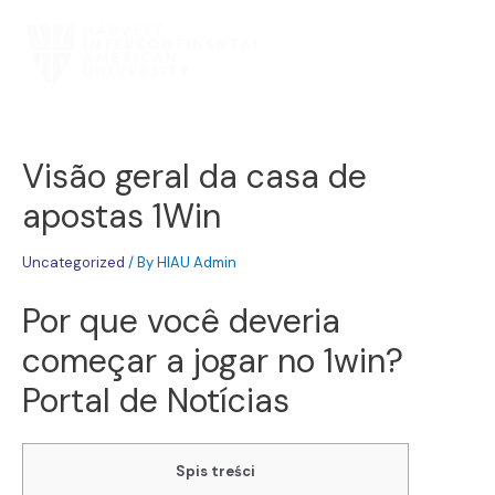
Visão geral da casa de
apostas 1Win
Uncategorized
/ By
HIAU Admin
Por que você deveria
começar a jogar no 1win?
Portal de Notícias
Spis treści