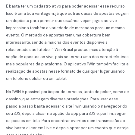
E basta ter um cadastro ativo para poder acessar esse recurso.
Isso é uma boa vantagem, já que outras casas de apostas exigem
um depósito para permitir que usuários vejam jogos ao vivo.
Impressiona também a variedade de mercados para um mesmo
evento. O mercado de apostas tem uma cobertura bem
interessante, sendo a maioria dos eventos disponíveis
relacionados ao futebol. 1 Win Brasil prestou mais atenção à
seção de apostas ao vivo, pois se tornou uma das características
mais populares da plataforma. O aplicativo 1Win também facilita a
realização de apostas nesse formato de qualquer lugar usando
um telefone celular ou um tablet.
Na 1WIN é possível participar de torneios, tanto de poker, como de
cassino, que entregam diversas premiações. Para usar esse
passo a passo basta acessar o site 1 win usando o navegador do
seu iOS, depois clicar na opção do app para iOS e, por fim, seguir
os passos em tela. Para encontrar eventos com transmissão ao
vivo basta clicar em Live e depois optar por um evento que esteja