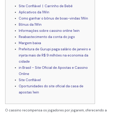
Site Confiável | Carrinho de Bebê
Aplicativos da 1Win
Como ganhar o bônus de boas-vindas 1Win
Bônus da 1Win
Informações sobre cassino online 1win
Reabastecimento da conta do jogo
Margem baixa
Prefeitura de Gurupi paga salário de janeiro e
injeta mais de R$ 9 milhões na economia da
cidade
in Brasil – Site Oficial de Apostas e Cassino
Online
Site Confiável
Oportunidades do site oficial da casa de
apostas 1win
O cassino recompensa os jogadores por jogarem, oferecendo a