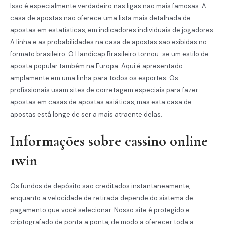
Isso é especialmente verdadeiro nas ligas não mais famosas. A
casa de apostas não oferece uma lista mais detalhada de
apostas em estatísticas, em indicadores individuais de jogadores.
A linha e as probabilidades na casa de apostas são exibidas no
formato brasileiro. O Handicap Brasileiro tornou-se um estilo de
aposta popular também na Europa. Aqui é apresentado
amplamente em uma linha para todos os esportes. Os
profissionais usam sites de corretagem especiais para fazer
apostas em casas de apostas asiáticas, mas esta casa de
apostas está longe de ser a mais atraente delas.
Informações sobre cassino online
1win
Os fundos de depósito são creditados instantaneamente,
enquanto a velocidade de retirada depende do sistema de
pagamento que você selecionar. Nosso site é protegido e
criptografado de ponta a ponta, de modo a oferecer toda a