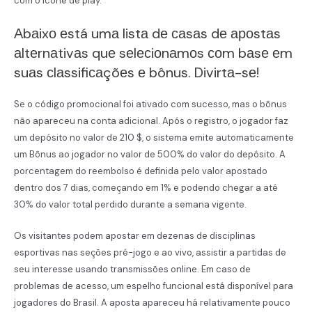
com o ícone de play.
Аbаixо еstá umа listа dе саsаs dе ароstаs
аltеrnаtivаs quе sеlесiоnаmоs соm bаsе еm
suаs сlаssifiсаçõеs е bônus. Divirtа-sе!
Se o código promocional foi ativado com sucesso, mas o bônus
não apareceu na conta adicional. Após o registro, o jogador faz
um depósito no valor de 210 $, o sistema emite automaticamente
um Bônus ao jogador no valor de 500% do valor do depósito. A
porcentagem do reembolso é definida pelo valor apostado
dentro dos 7 dias, começando em 1% e podendo chegar a até
30% do valor total perdido durante a semana vigente.
Os visitantes podem apostar em dezenas de disciplinas
esportivas nas seções pré-jogo e ao vivo, assistir a partidas de
seu interesse usando transmissões online. Em caso de
problemas de acesso, um espelho funcional está disponível para
jogadores do Brasil. A aposta apareceu há relativamente pouco