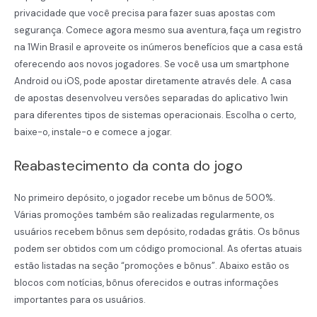
privacidade que você precisa para fazer suas apostas com
segurança. Comece agora mesmo sua aventura, faça um registro
na 1Win Brasil e aproveite os inúmeros benefícios que a casa está
oferecendo aos novos jogadores. Se você usa um smartphone
Android ou iOS, pode apostar diretamente através dele. A casa
de apostas desenvolveu versões separadas do aplicativo 1win
para diferentes tipos de sistemas operacionais. Escolha o certo,
baixe-o, instale-o e comece a jogar.
Reabastecimento da conta do jogo
No primeiro depósito, o jogador recebe um bônus de 500%.
Várias promoções também são realizadas regularmente, os
usuários recebem bônus sem depósito, rodadas grátis. Os bônus
podem ser obtidos com um código promocional. As ofertas atuais
estão listadas na seção “promoções e bônus”. Abaixo estão os
blocos com notícias, bônus oferecidos e outras informações
importantes para os usuários.