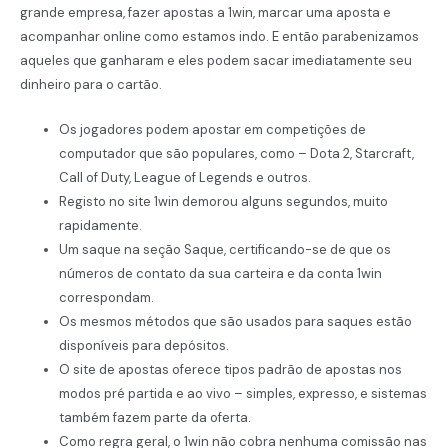
grande empresa, fazer apostas a 1win, marcar uma aposta e
acompanhar online como estamos indo. E então parabenizamos
aqueles que ganharam e eles podem sacar imediatamente seu
dinheiro para o cartão.
Os jogadores podem apostar em competições de
computador que são populares, como – Dota 2, Starcraft,
Call of Duty, League of Legends e outros.
Registo no site 1win demorou alguns segundos, muito
rapidamente.
Um saque na seção Saque, certificando-se de que os
números de contato da sua carteira e da conta 1win
correspondam.
Os mesmos métodos que são usados para saques estão
disponíveis para depósitos.
O site de apostas oferece tipos padrão de apostas nos
modos pré partida e ao vivo – simples, expresso, e sistemas
também fazem parte da oferta.
Como regra geral, o 1win não cobra nenhuma comissão nas