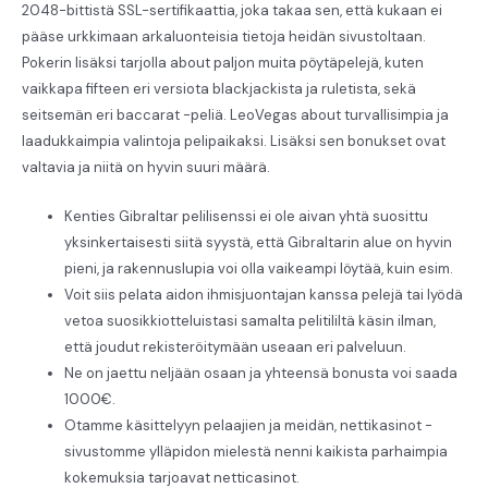
2048-bittistä SSL-sertifikaattia, joka takaa sen, että kukaan ei
pääse urkkimaan arkaluonteisia tietoja heidän sivustoltaan.
Pokerin lisäksi tarjolla about paljon muita pöytäpelejä, kuten
vaikkapa fifteen eri versiota blackjackista ja ruletista, sekä
seitsemän eri baccarat -peliä. LeoVegas about turvallisimpia ja
laadukkaimpia valintoja pelipaikaksi. Lisäksi sen bonukset ovat
valtavia ja niitä on hyvin suuri määrä.
Kenties Gibraltar pelilisenssi ei ole aivan yhtä suosittu
yksinkertaisesti siitä syystä, että Gibraltarin alue on hyvin
pieni, ja rakennuslupia voi olla vaikeampi löytää, kuin esim.
Voit siis pelata aidon ihmisjuontajan kanssa pelejä tai lyödä
vetoa suosikkiotteluistasi samalta pelitililtä käsin ilman,
että joudut rekisteröitymään useaan eri palveluun.
Ne on jaettu neljään osaan ja yhteensä bonusta voi saada
1000€.
Otamme käsittelyyn pelaajien ja meidän, nettikasinot -
sivustomme ylläpidon mielestä nenni kaikista parhaimpia
kokemuksia tarjoavat netticasinot.