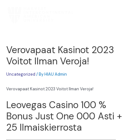
Verovapaat Kasinot 2023
Voitot Ilman Veroja!
Uncategorized
/ By
HIAU Admin
Verovapaat Kasinot 2023 Voitot Ilman Veroja!
Leovegas Casino 100 %
Bonus Just One 000 Asti +
25 Ilmaiskierrosta