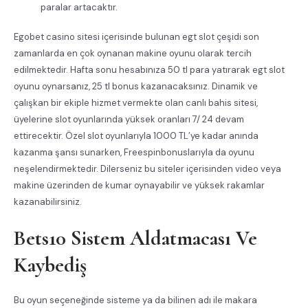
paralar artacaktır.
Egobet casino sitesi içerisinde bulunan egt slot çeşidi son
zamanlarda en çok oynanan makine oyunu olarak tercih
edilmektedir. Hafta sonu hesabınıza 50 tl para yatırarak egt slot
oyunu oynarsanız, 25 tl bonus kazanacaksınız. Dinamik ve
çalışkan bir ekiple hizmet vermekte olan canlı bahis sitesi,
üyelerine slot oyunlarında yüksek oranları 7/ 24 devam
ettirecektir. Özel slot oyunlarıyla 1000 TL’ye kadar anında
kazanma şansı sunarken, Freespinbonuslarıyla da oyunu
neşelendirmektedir. Dilerseniz bu siteler içerisinden video veya
makine üzerinden de kumar oynayabilir ve yüksek rakamlar
kazanabilirsiniz.
Bets10 Sistem Aldatmacası Ve
Kaybediş
Bu oyun seçeneğinde sisteme ya da bilinen adı ile makara