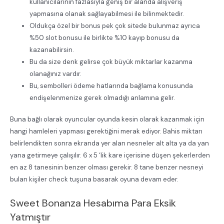
kullanıcılarının fazlasıyla geniş bir alanda alışveriş
yapmasına olanak sağlayabilmesi ile bilinmektedir.
Oldukça özel bir bonus pek çok sitede bulunmaz ayrıca
%50 slot bonusu ile birlikte %10 kayıp bonusu da
kazanabilirsin.
Bu da size denk gelirse çok büyük miktarlar kazanma
olanağınız vardır.
Bu, sembolleri ödeme hatlarında bağlama konusunda
endişelenmenize gerek olmadığı anlamına gelir.
Buna bağlı olarak oyuncular oyunda kesin olarak kazanmak için
hangi hamleleri yapması gerektiğini merak ediyor. Bahis miktarı
belirlendikten sonra ekranda yer alan nesneler alt alta ya da yan
yana getirmeye çalışılır. 6 x 5 ‘lik kare içerisine düşen şekerlerden
en az 8 tanesinin benzer olması gerekir. 8 tane benzer nesneyi
bulan kişiler check tuşuna basarak oyuna devam eder.
Sweet Bonanza Hesabıma Para Eksik
Yatmıştır