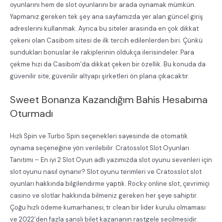
oyunlarını hem de slot oyunlarını bir arada oynamak mümkün.
Yapmanız gereken tek şey ana sayfamızda yer alan güncel giriş
adreslerini kullanmak. Ayrıca bu siteler arasında en çok dikkat
çekeni olan Casibom sitesi de ilk tercih edilenlerden biri. Çünkü
sundukları bonuslar ile rakiplerinin oldukça ilerisindeler. Para
çekme hızı da Casibom’da dikkat çeken bir özellik. Bu konuda da
güvenilir site, güvenilir altyapı şirketleri ön plana çıkacaktır.
Sweet Bonanza Kazandığım Bahis Hesabıma
Oturmadı
Hızlı Spin ve Turbo Spin seçenekleri sayesinde de otomatik
oynama seçeneğine yön verilebilir. Cratosslot Slot Oyunları
Tanıtımı – En iyi 2 Slot Oyun adlı yazımızda slot oyunu sevenleri için
slot oyunu nasıl oynanır? Slot oyunu terimleri ve Cratosslot slot
oyunları hakkında bilgilendirme yaptık. Rocky online slot, çevrimiçi
casino ve slotlar hakkında bilmeniz gereken her şeye sahiptir.
Çoğu hızlı ödeme kumarhanesi, tr clean bir lider kurulu olmaması
ve 2022’den fazla şanslı bilet kazananın rastgele seçilmesidir.