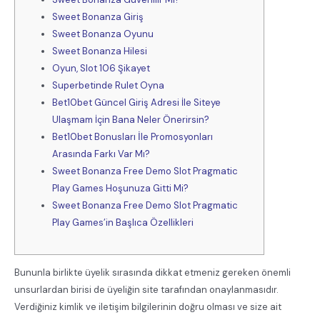
Sweet Bonanza Giriş
Sweet Bonanza Oyunu
Sweet Bonanza Hilesi
Oyun, Slot 106 Şikayet
Superbetinde Rulet Oyna
Bet10bet Güncel Giriş Adresi İle Siteye
Ulaşmam İçin Bana Neler Önerirsin?
Bet10bet Bonusları İle Promosyonları
Arasında Farkı Var Mı?
Sweet Bonanza Free Demo Slot Pragmatic
Play Games Hoşunuza Gitti Mi?
Sweet Bonanza Free Demo Slot Pragmatic
Play Games’in Başlıca Özellikleri
Bununla birlikte üyelik sırasında dikkat etmeniz gereken önemli
unsurlardan birisi de üyeliğin site tarafından onaylanmasıdır.
Verdiğiniz kimlik ve iletişim bilgilerinin doğru olması ve size ait