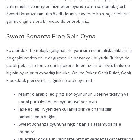
yatırmadılar ve müşteri hizmetleri oyunda para saklamak gibi b…
Sweet Bonanza’nın tüm özelliklerini ve oyunun kazanç oranlarını
görmek için sizlere bir video da önerebiliriz.
Sweet Bonanza Free Spin Oyna
Bu alandaki teknolojik gelişmelerin yanı sıra insan alışkanlıklarının
da çeşitli nedenler ile değişmesi ile pazar çok büyüdü. Türkiye de
paralı poker siteleri ve canlı poker siteleri üzerinden yüzbinlerce
kişinin oyunlarını oynadığı bir ülke. Online Poker, Canlı Rulet, Canlı
BlackJack gibi oyunlar ağırlıklı olarak oynandı.
Misafir olarak dilediğiniz slot oyununun üzerine tıklayın ve
sanal para ile hemen oynamaya başlayın.
İade edilebilir, yeniden kullanılabilir ve onarılabilir
ambalajlama sağlar.
Sweet Bonanza oyununa hiçbir bahis sitesi müdahale
edemez.
Bu açıklar çok uzun vakit size hizmet vermez fakat tekrar de