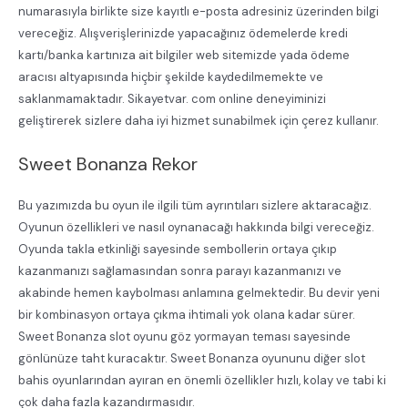
numarasıyla birlikte size kayıtlı e-posta adresiniz üzerinden bilgi
vereceğiz. Alışverişlerinizde yapacağınız ödemelerde kredi
kartı/banka kartınıza ait bilgiler web sitemizde yada ödeme
aracısı altyapısında hiçbir şekilde kaydedilmemekte ve
saklanmamaktadır. Sikayetvar. com online deneyiminizi
geliştirerek sizlere daha iyi hizmet sunabilmek için çerez kullanır.
Sweet Bonanza Rekor
Bu yazımızda bu oyun ile ilgili tüm ayrıntıları sizlere aktaracağız.
Oyunun özellikleri ve nasıl oynanacağı hakkında bilgi vereceğiz.
Oyunda takla etkinliği sayesinde sembollerin ortaya çıkıp
kazanmanızı sağlamasından sonra parayı kazanmanızı ve
akabinde hemen kaybolması anlamına gelmektedir. Bu devir yeni
bir kombinasyon ortaya çıkma ihtimali yok olana kadar sürer.
Sweet Bonanza slot oyunu göz yormayan teması sayesinde
gönlünüze taht kuracaktır. Sweet Bonanza oyununu diğer slot
bahis oyunlarından ayıran en önemli özellikler hızlı, kolay ve tabi ki
çok daha fazla kazandırmasıdır.