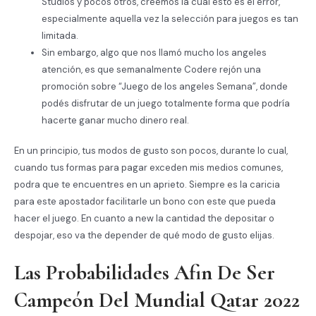
Studios y pocos otros, creemos la cual esto es el error,
especialmente aquella vez la selección para juegos es tan
limitada.
Sin embargo, algo que nos llamó mucho los angeles
atención, es que semanalmente Codere rejón una
promoción sobre “Juego de los angeles Semana”, donde
podés disfrutar de un juego totalmente forma que podría
hacerte ganar mucho dinero real.
En un principio, tus modos de gusto son pocos, durante lo cual,
cuando tus formas para pagar exceden mis medios comunes,
podra que te encuentres en un aprieto. Siempre es la caricia
para este apostador facilitarle un bono con este que pueda
hacer el juego. En cuanto a new la cantidad the depositar o
despojar, eso va the depender de qué modo de gusto elijas.
Las Probabilidades Afin De Ser
Campeón Del Mundial Qatar 2022