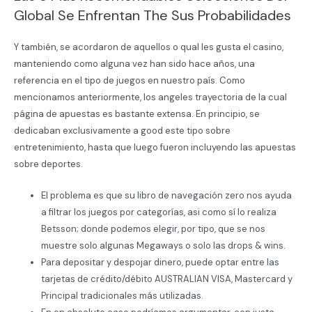
Global Se Enfrentan The Sus Probabilidades
Y también, se acordaron de aquellos o qual les gusta el casino,
manteniendo como alguna vez han sido hace años, una
referencia en el tipo de juegos en nuestro país. Como
mencionamos anteriormente, los angeles trayectoria de la cual
página de apuestas es bastante extensa. En principio, se
dedicaban exclusivamente a good este tipo sobre
entretenimiento, hasta que luego fueron incluyendo las apuestas
sobre deportes.
El problema es que su libro de navegación zero nos ayuda
a filtrar los juegos por categorías, asi como sí lo realiza
Betsson; donde podemos elegir, por tipo, que se nos
muestre solo algunas Megaways o solo las drops & wins.
Para depositar y despojar dinero, puede optar entre las
tarjetas de crédito/débito AUSTRALIAN VISA, Mastercard y
Principal tradicionales más utilizadas.