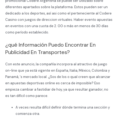
promocional Codere Argentina se puede ser utilizado sobre
diferentes apartados sobre la plataforma. Estos pueden ser un
dedicado a los deportes, así asi como el perteneciente al Codere
Casino con juegos de direccion virtuales. Haber evento apuestas
en eventos con una cuota de 2. 00 o más en menos de 30 días
como período establecido.
¿qué Información Puedo Encontrar En
Publicidad En Transportes?
Con este anuncio, la compañía incorpora al atractivo de juego
on-line que ya está vigente en España, Italia, México, Colombia y
Panamá, ‘s mercado local. ¿Sos de los o qual creen que alcanzar
en apuestas deportivas online es cerca de imposible? Eso
empieza cambiar a fastidiar de hoy, ya que resultar ganador, no
es tan difícil como parece.
A veces resulta difícil definir dónde termina una sección y
comienza otra.