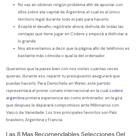
No vas an obtener ningún problema afin de apostar con
ellos sobre ela capital de Argentina, el cual es el único
territorio legal durante todo el país para hacerlo.
Aceptá el desafío, registrate ahora, disfrutá de todas las
ventajas que tiene jugar en Codere y empezá a disfrutar a
lo grande.
Nos atreveríamos a decir que la página afin de teléfonos es
bastante más cómoda o qual la del ordenador.
Queremos que la pases bien con nos visites cuantas veces
quieras; durante eso, repartir tu presupuesto asegurará que
puedas hacerlo. Para Demichelis en Water, este partido
representará el primer conato internacional en la cual
codere
argentina
primera experiencia asi como entrenador, en la gira
que despues le deparará compromisos ante Millonarios con
Vasco da Variedade. Los tres principales favoritos son País
brasileiro, Argentina y Francia.
Las 8 Mas Recomendables Selecciones Del