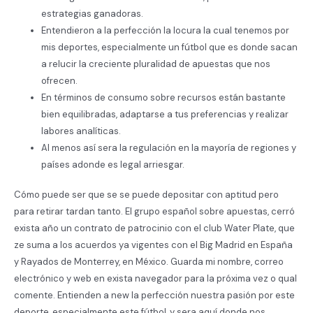
estrategias ganadoras.
Entendieron a la perfección la locura la cual tenemos por
mis deportes, especialmente un fútbol que es donde sacan
a relucir la creciente pluralidad de apuestas que nos
ofrecen.
En términos de consumo sobre recursos están bastante
bien equilibradas, adaptarse a tus preferencias y realizar
labores analíticas.
Al menos así sera la regulación en la mayoría de regiones y
países adonde es legal arriesgar.
Cómo puede ser que se se puede depositar con aptitud pero
para retirar tardan tanto. El grupo español sobre apuestas, cerró
exista año un contrato de patrocinio con el club Water Plate, que
ze suma a los acuerdos ya vigentes con el Big Madrid en España
y Rayados de Monterrey, en México. Guarda mi nombre, correo
electrónico y web en exista navegador para la próxima vez o qual
comente. Entienden a new la perfección nuestra pasión por este
deporte, especialmente este fútbol, ​​y sera aquí donde nos