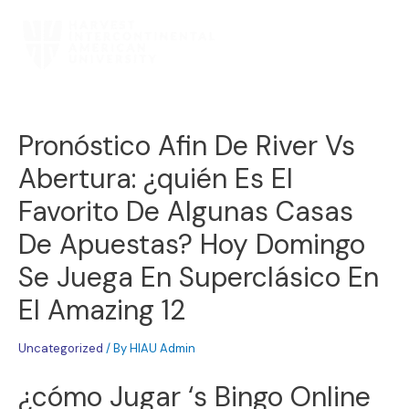
Pronóstico Afin De River Vs
Abertura: ¿quién Es El
Favorito De Algunas Casas
De Apuestas? Hoy Domingo
Se Juega En Superclásico En
El Amazing 12
Uncategorized
/ By
HIAU Admin
¿cómo Jugar ‘s Bingo Online