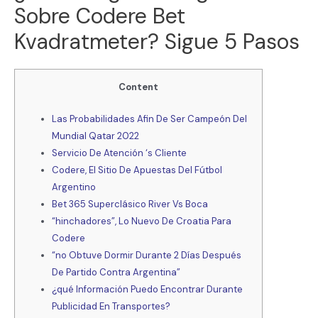
Sobre Codere Bet
Kvadratmeter? Sigue 5 Pasos
Content
Las Probabilidades Afin De Ser Campeón Del
Mundial Qatar 2022
Servicio De Atención ‘s Cliente
Codere, El Sitio De Apuestas Del Fútbol
Argentino
Bet 365 Superclásico River Vs Boca
“hinchadores”, Lo Nuevo De Croatia Para
Codere
“no Obtuve Dormir Durante 2 Días Después
De Partido Contra Argentina”
¿qué Información Puedo Encontrar Durante
Publicidad En Transportes?