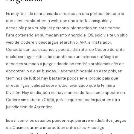
Es muy fácil de usar sumado a replica an una perfección todo lo
que tiene mi plataforma web, con una interfaz amigable y
accesible para cualquier persona informacion en este campo.
Para obtenerlo en su mecanismo Android e iOS, solo visite un sitio
web de Codere y descargue el archivo. APK, el instalador.
Conecta con tus usuarios y podrás disfrutar de Codere durante
cualquier lugar. Este sitio cuenta con un extenso catálogo de
deportes sumado a juegos donde no tendrás problemas afin de
encontrar lo o qual buscas. Hacemos hincapié en esto pois, en
términos de fútbol, ​​hay bastante pocos en el propio país que
ofrecen igual calidad sobre fútbol avanzado que la Primera
División. Hoy en día, aún no hay manera de Tais como apostar en
Codere sin estar en CABA, para lo que no podés jugar en otra
jurisdicción de Argentina.
Es así como los usuarios pueden equipararse en distintos juegos
del Casino, durante interactúan entre ellos. El codigo