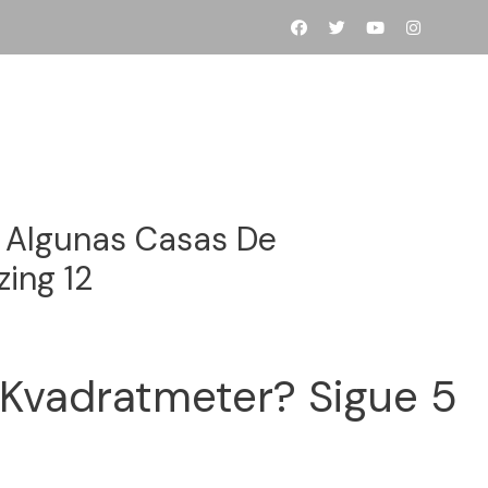
opment
People
De Algunas Casas De
ing 12
 Kvadratmeter? Sigue 5