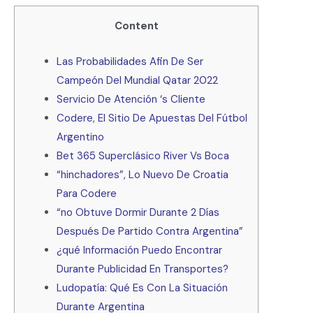
Content
Las Probabilidades Afin De Ser
Campeón Del Mundial Qatar 2022
Servicio De Atención ‘s Cliente
Codere, El Sitio De Apuestas Del Fútbol
Argentino
Bet 365 Superclásico River Vs Boca
“hinchadores”, Lo Nuevo De Croatia
Para Codere
“no Obtuve Dormir Durante 2 Días
Después De Partido Contra Argentina”
¿qué Información Puedo Encontrar
Durante Publicidad En Transportes?
Ludopatía: Qué Es Con La Situación
Durante Argentina