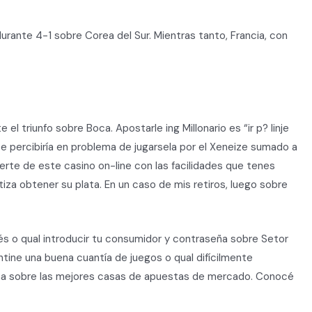
urante 4-1 sobre Corea del Sur. Mientras tanto, Francia, con
l triunfo sobre Boca. Apostarle ing Millonario es “ir p? linje
 percibiría en problema de jugarsela por el Xeneize sumado a
uerte de este casino on-line con las facilidades que tenes
iza obtener su plata. En un caso de mis retiros, luego sobre
és o qual introducir tu consumidor y contraseña sobre Setor
tine una buena cuantía de juegos o qual difícilmente
una sobre las mejores casas de apuestas de mercado. Conocé