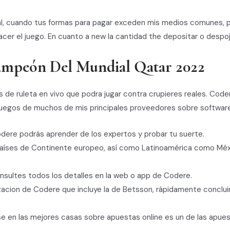
al, cuando tus formas para pagar exceden mis medios comunes, po
acer el juego. En cuanto a new la cantidad the depositar o despo
Campeón Del Mundial Qatar 2022
de ruleta en vivo que podra jugar contra crupieres reales. Code
uegos de muchos de mis principales proveedores sobre software 
dere podrás aprender de los expertos y probar tu suerte.
países de Continente europeo, así como Latinoamérica como Méx
sultes todos los detalles en la web o app de Codere.
cion de Codere que incluye la de Betsson, rápidamente concluim
e en las mejores casas sobre apuestas online es un de las apuest