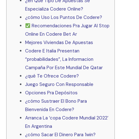
¿en Qué Tipo De Apuestas Se
Especializa Codere Online?
¿cómo Uso Los Puntos De Codere?
Recomendaciones Pra Jugar Al Stop
Online En Codere Bet Ar
Mejores Viviendas De Apuestas
Codere E Italia Presentan
“probabilidades”, La Informacion
Campaña Por Este Mundial De Qatar
¿qué Te Ofrece Codere?
Juego Seguro Con Responsable
Opciones Pra Depósitos
¿cómo Sustraer El Bono Para
Bienvenida En Codere?
Arranca La ‘copa Codere Mundial 2022’
En Argentina
¿cómo Sacar El Dinero Para 1win?