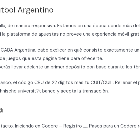
útbol Argentino
talla, de manera responsiva. Estamos en una época donde más de
 la plataforma de apuestas no provee una experiencia móvil grata
CABA Argentina, cabe explicar en qué consiste exactamente una
e juegos que esta página tiene para ofrecerte.
berás llevar adelante un primer depósito con base durante los 
nco, el código CBU de 22 dígitos más tu CUIT/CUIL. Rellenar el 
hnische universit?t banco y acepta la transacción.
a
cto. Iniciando en Codere – Registro ….. Pasos para un Codere re