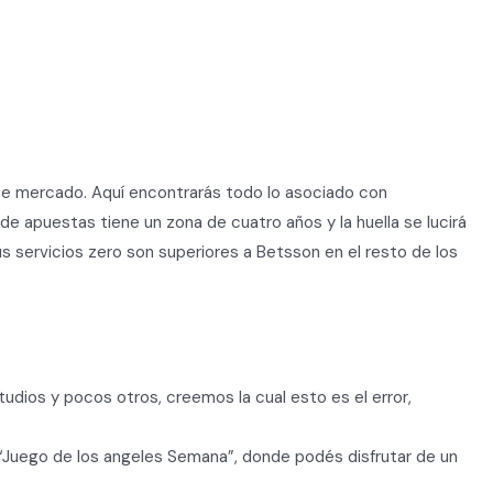
te mercado. Aquí encontrarás todo lo asociado con
e apuestas tiene un zona de cuatro años y la huella se lucirá
s servicios zero son superiores a Betsson en el resto de los
dios y pocos otros, creemos la cual esto es el error,
“Juego de los angeles Semana”, donde podés disfrutar de un