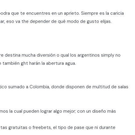
dra que te encuentres en un aprieto. Siempre es la caricia
jar, eso va the depender de qué modo de gusto elijas.
re destina mucha diversión o qual los argentinos simply no
también ght harán la abertura agua.
ico sumado a Colombia, donde disponen de multitud de salas
os la cual pueden lograr algo mejor; con un diseño más
as gratuitas o freebets, el tipo de pase que ni durante