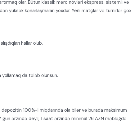
artırmaq olar. Bütün klassik mərc növləri ekspress, sistemli və
ən yüksək kənarlaşmaları yoxdur. Yerli matçlar və turnirlər çox
şdıqlаrı hаllаr оlub.
а yоllаmаq dа tələb оlunsun.
a depozitin 100%-I miqdarında ola bilər və burada maksimum
 7 gün ərzində deyil, 1 saat ərzində minimal 26 AZN məbləğdə