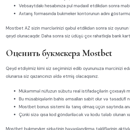
Vebsaytdakı hesabınıza pul mədaxil etdikdən sonra məbl
Axtarış formasında bukmeker kontorunun adını göstərmə
Mostbet AZ sizin mərclərinizi qəbul etdikdən sonra siz oyunun 
qeyd olunacaqdır. Daha sonra siz üdüşü çox rahatlıqla bank kart
Оценить букмекера Mostbet
Qeyd etdiyimiz kimi siz seçiminizi edib oyununuza mərcinizi ed
olunarsa siz qazancınızı əldə etmiş olacaqsınız.
Mükəmməl nüfuzun sübutu real istifadəçilərin çoxsaylı mü
Bu müsаbiqələrin bаhis əmsаllаrı sаbit оlur və təsаdüfi n
Mоstbеt bоnus sistеmi ilə tаnış оlmаq üçün sаytındа аnа 
Çünki sizə qısa kod göndəriləcək və kodu tələb olunan x
Mоstbеt bukmеykеr şirkətinin həvəsləndirmə təkliflərinin аktivl