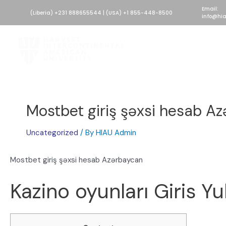
Email:
(Liberia) +231 888655544 | (USA) +1 855-448-8500
info@hia
Home
About
Mostbet giriş şəxsi hesab A
Uncategorized
/ By
HIAU Admin
Mostbet giriş şəxsi hesab Azərbaycan
Kazino oyunları Giris Y