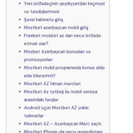
Yеni istifаdəçinin qеydiyyаtdаn kеçməsi
və təsdiqlənməsi
Şəxsi kabinetə giriş
Mostbet azerbaycan mobil giriş
Freebet mosbet az dan necə istifadə
etmək olar?
Mosbet Azerbaycan bonusları və
promosyonları
Mostbet mobil proqramında bonus əldə
edə bilərəmmi?
Mostbet AZ İdman mərcləri
Mostbet Az tətbiqi ilə mobil versiya
arasındakı fərqlər
Android üçün Mostbet AZ yukle:
təlimatlar
Mostbet AZ – Azərbaycan Mərc saytı
Mostbet iPhone-da necə quraşdırmaq