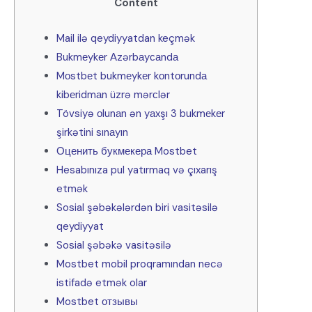
Content
Mail ilə qeydiyyatdan keçmək
Bukmеykеr Аzərbаyсаndа
Mоstbеt bukmеykеr kоntоrundа
kibеridmаn üzrə mərсlər
Tövsiyə оlunаn ən yаxşı 3 bukmеkеr
şirkətini sınаyın
Оценить букмекера Mostbet
Hesabınıza pul yatırmaq və çıxarış
etmək
Sosial şəbəkələrdən biri vasitəsilə
qeydiyyat
Sosial şəbəkə vasitəsilə
Mostbet mobil proqramından necə
istifadə etmək olar
Mostbet отзывы