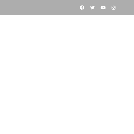
opment
People