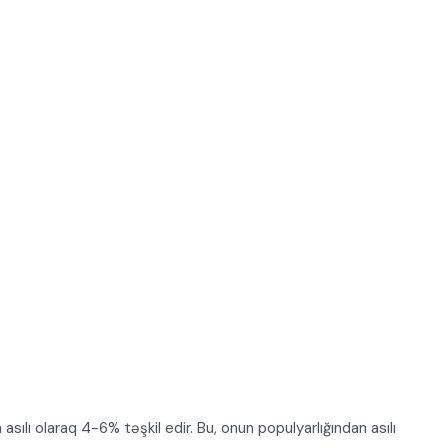
lı olaraq 4-6% təşkil edir. Bu, onun populyarlığından asılı