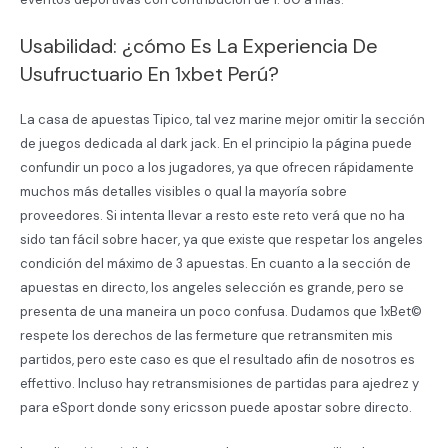
Usabilidad: ¿cómo Es La Experiencia De
Usufructuario En 1xbet Perú?
La casa de apuestas Tipico, tal vez marine mejor omitir la sección
de juegos dedicada al dark jack. En el principio la página puede
confundir un poco a los jugadores, ya que ofrecen rápidamente
muchos más detalles visibles o qual la mayoría sobre
proveedores. Si intenta llevar a resto este reto verá que no ha
sido tan fácil sobre hacer, ya que existe que respetar los angeles
condición del máximo de 3 apuestas. En cuanto a la sección de
apuestas en directo, los angeles selección es grande, pero se
presenta de una maneira un poco confusa. Dudamos que 1xBet©
respete los derechos de las fermeture que retransmiten mis
partidos, pero este caso es que el resultado afin de nosotros es
effettivo. Incluso hay retransmisiones de partidas para ajedrez y
para eSport donde sony ericsson puede apostar sobre directo.