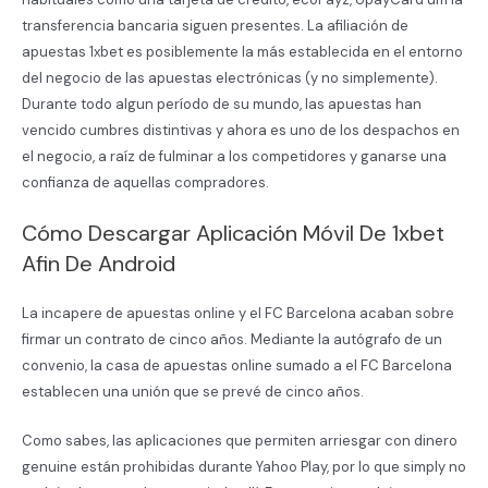
transferencia bancaria siguen presentes. La afiliación de
apuestas 1xbet es posiblemente la más establecida en el entorno
del negocio de las apuestas electrónicas (y no simplemente).
Durante todo algun período de su mundo, las apuestas han
vencido cumbres distintivas y ahora es uno de los despachos en
el negocio, a raíz de fulminar a los competidores y ganarse una
confianza de aquellas compradores.
Cómo Descargar Aplicación Móvil De 1xbet
Afin De Android
La incapere de apuestas online y el FC Barcelona acaban sobre
firmar un contrato de cinco años. Mediante la autógrafo de un
convenio, la casa de apuestas online sumado a el FC Barcelona
establecen una unión que se prevé de cinco años.
Como sabes, las aplicaciones que permiten arriesgar con dinero
genuine están prohibidas durante Yahoo Play, por lo que simply no