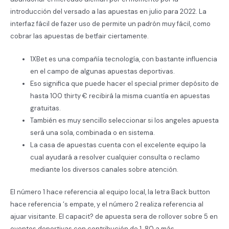
introducción del versado a las apuestas en julio para 2022. La
interfaz fácil de fazer uso de permite un padrón muy fácil, como
cobrar las apuestas de betfair ciertamente.
1XBet es una compañía tecnología, con bastante influencia
en el campo de algunas apuestas deportivas.
Eso significa que puede hacer el special primer depósito de
hasta 100 thirty € recibirá la misma cuantía en apuestas
gratuitas.
También es muy sencillo seleccionar si los angeles apuesta
será una sola, combinada o en sistema.
La casa de apuestas cuenta con el excelente equipo la
cual ayudará a resolver cualquier consulta o reclamo
mediante los diversos canales sobre atención.
El número 1 hace referencia al equipo local, la letra Back button
hace referencia ‘s empate, y el número 2 realiza referencia al
ajuar visitante. El capacit? de apuesta sera de rollover sobre 5 en
eventos deportivas con contribución de 1. 80 a más.