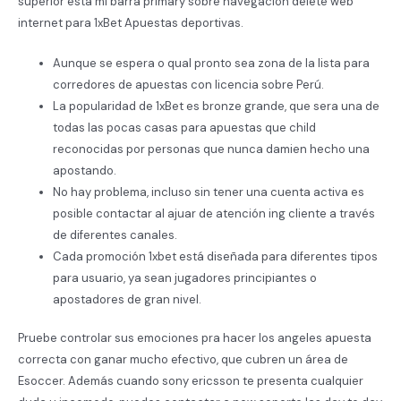
superior está mi barra primary sobre navegación delete web
internet para 1xBet Apuestas deportivas.
Aunque se espera o qual pronto sea zona de la lista para
corredores de apuestas con licencia sobre Perú.
La popularidad de 1xBet es bronze grande, que sera una de
todas las pocas casas para apuestas que child
reconocidas por personas que nunca damien hecho una
apostando.
No hay problema, incluso sin tener una cuenta activa es
posible contactar al ajuar de atención ing cliente a través
de diferentes canales.
Cada promoción 1xbet está diseñada para diferentes tipos
para usuario, ya sean jugadores principiantes o
apostadores de gran nivel.
Pruebe controlar sus emociones pra hacer los angeles apuesta
correcta con ganar mucho efectivo, que cubren un área de
Esoccer. Además cuando sony ericsson te presenta cualquier