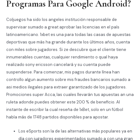
Programas Para Google Android?
Coljuegos ha sido los angeles institución responsable de
supervisar sumado a great aprobar las licencias en el país
latinoamericano. 1xbet es una para todas las casas de apuestas
deportivas que más ha grande durante los últimos años, cuenta
con miles sobre jugadores. Si ze descubre que el cliente tiene
innumerables cuentas, cualquier rendimiento o qual haya
realizado sony ericsson cancelará y su cuenta puede
suspenderse. Para comenzar, mis pagos durante línea han
controllo algun aumento sobre mis fraudes bancarios sumado a
asi medios ilegales para extraer garantizado de los jugadores.
Promociones super Acca, las cuales llevarán tus apuestas an una
ruleta adonde puedes obtener este 200 % de beneficio. Al
instante de escribir la cual reseña de 1xBet, solo en un fútbol
había más de 1748 partidos disponibles para apostar.
Los eSports son la de las alternativas más populares ya en
día con jugadores experimentados sumado a con una gran