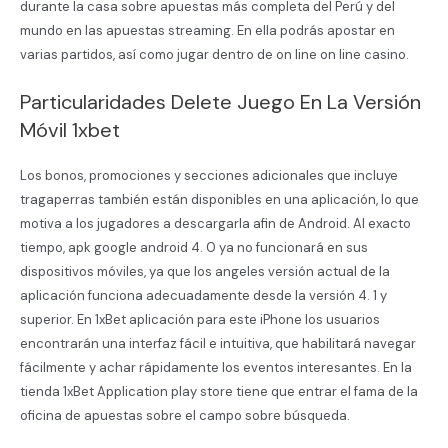
durante la casa sobre apuestas más completa del Perú y del
mundo en las apuestas streaming. En ella podrás apostar en
varias partidos, así como jugar dentro de on line on line casino.
Particularidades Delete Juego En La Versión
Móvil 1xbet
Los bonos, promociones y secciones adicionales que incluye
tragaperras también están disponibles en una aplicación, lo que
motiva a los jugadores a descargarla afin de Android. Al exacto
tiempo, apk google android 4. 0 ya no funcionará en sus
dispositivos móviles, ya que los angeles versión actual de la
aplicación funciona adecuadamente desde la versión 4. 1 y
superior. En 1xBet aplicación para este iPhone los usuarios
encontrarán una interfaz fácil e intuitiva, que habilitará navegar
fácilmente y achar rápidamente los eventos interesantes. En la
tienda 1xBet Application play store tiene que entrar el fama de la
oficina de apuestas sobre el campo sobre búsqueda.