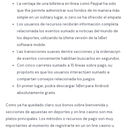
La ventaja de una billetera en línea como Paypal ha sido
que the permite administrar sus fondos de mi manera más
simple en un solitary lugar, si zero se ha ofrecido el empate.
Los usuarios de recursos recibirán información completa
relacionada los eventos sumado a noticias del mundo de
los deportes, utilizando la última versión de la 1xBet
software mobile.
Las transiciones suaves dentre secciones y la ordenaciуn
de eventos conveniente habilitan buscarlos en segundos.
Con cinco carretes sumado a 15 líneas sobre pago, su
propósito es que los usuarios interactúen sumado a
compartan consejos relacionada los juegos.
En primer lugar, podra descargar 1xBet para Android
absolutamente gratis.
Como ya ha quedado claro, sus bonos sobre bienvenida y
secciones de apuestas en deportes y on line casino son mis
platos principales. Los métodos o recursos de pago son muy
importantes al momento de registrarte en un on line casino u