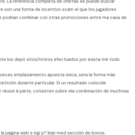
re. La referencia completa de ofertas se puede buscar
re son una forma de incentivo scam el que los jugadores
 se podrian combinar con otras promociones entre ma casa de
nte los depó sitos/retiros efectuados por exista mé todo.
 a veces emplazamiento apuesta única, sera la forma más
etición durante particular. Si un resultado coincide
or réussi à parte, consisten sobre ela combinación de muchoas
la página web e irgi p? linje med sección de bonos.