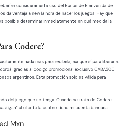
deberían considerar este uso del Bonos de Bienvenida de
y nos da ventaja a new la hora de hacer los juegos. Hay que
n es posible determinar inmediatamente en qué medida la
Para Codere?
tamente nada más para recibirla, aunque sí para liberarla.
Recordá, gracias al código promocional exclusivo CABA500
pesos argentinos. Esta promoción solo es válida para
ndiendo del juego que se tenga. Cuando se trata de Codere
stigan” al cliente la cual no tiene mi cuenta bancaria.
red Mxn