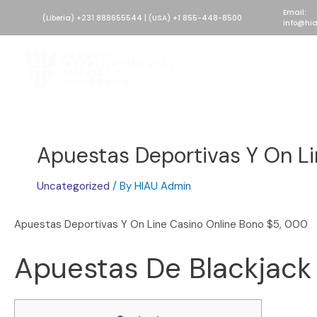
Email:
(Liberia) +231 888655544 | (USA) +1 855-448-8500
info@hia
Home
About
Apuestas Deportivas Y On Li
Uncategorized
/ By
HIAU Admin
Apuestas Deportivas Y On Line Casino Online Bono $5, 000
Apuestas De Blackjack