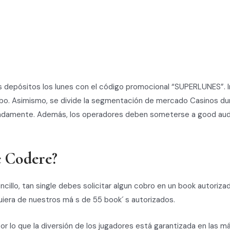
depósitos los lunes con el código promocional “SUPERLUNES”. I
o. Asimismo, se divide la segmentación de mercado Casinos duran
ndamente. Además, los operadores deben someterse a good audit
e Codere?
cillo, tan single debes solicitar algun cobro en un book autoriza
iera de nuestros má s de 55 book´ s autorizados.
por lo que la diversión de los jugadores está garantizada en las