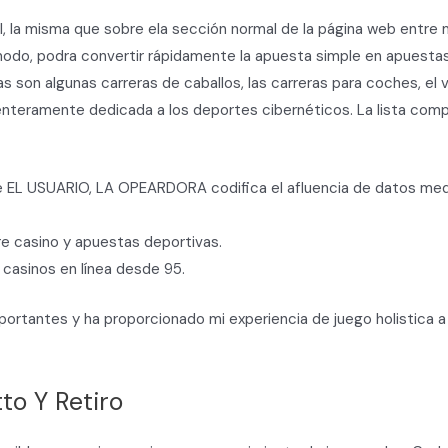
 la misma que sobre ela sección normal de la página web entre m
odo, podra convertir rápidamente la apuesta simple en apuestas
on algunas carreras de caballos, las carreras para coches, el vole
nteramente dedicada a los deportes cibernéticos. La lista compl
e EL USUARIO, LA OPEARDORA codifica el afluencia de datos med
 casino y apuestas deportivas.
e casinos en línea desde 95.
portantes y ha proporcionado mi experiencia de juego holistica a
to Y Retiro