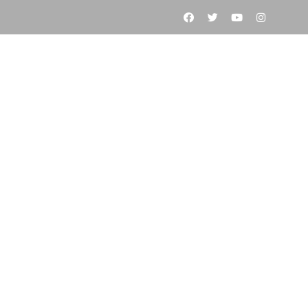
opment
People