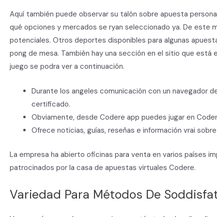
Aquí también puede observar su talón sobre apuesta personal,
qué opciones y mercados se ryan seleccionado ya. De este m
potenciales. Otros deportes disponibles para algunas apuestas s
pong de mesa. También hay una sección en el sitio que está e
juego se podra ver a continuación.
Durante los angeles comunicación con un navegador d
certificado.
Obviamente, desde Codere app puedes jugar en Codere
Ofrece noticias, guías, reseñas e información vrai sobr
La empresa ha abierto oficinas para venta en varios países im
patrocinados por la casa de apuestas virtuales Codere.
Variedad Para Métodos De Soddisfat