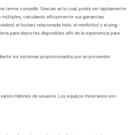
a terme conseillé. Gracias an lo cual, podrá ver rápidamente
 múltiples, calculando eficazmente sus ganancias
ibol, el hockey relacionada hielo, el minifútbol y el ping-
eta para deportes disponibles afin de la experiencia para
iante los sistemas proporcionados por un proveedor
 varios millones de usuarios. Los equipos mexicanos son