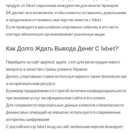
продукт от 1xbet серьезным конкурентом для многих брокеров.
БК делает все возможное, чтобы клиенты оставались довольными
и продолжали оттачивать мастерство вместе с 1xbet.
Если проводится масштабное спортивное событие, в его честь
контора обязательно организовывает различные акции.
Как Долго Ждать Вывода Денег С 1xbet?
Перейдите на сайт appleid. apple. com для регистрации нового
аккаунта, в качестве страны укажите Украина.
Делать спортивные ставки используя зеркало также безопасно как
и на оригинальном ресурсе.
Букмекер придерживается строгой политики конфиденциальности
при оказании услуг на официальном сайте и его копиях.
Для сохранности персональных данных клиентов и безопасности
финансовых операций на зеркалах используются современные
алгоритмы шифрования.
С российского ip 1xbet вход на сайт мобильная версия блокирует.