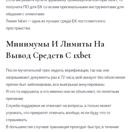
получите ПО для БК со всеми оригинальными инструментами для
общения с клиентами.
Линия 1xbet — одна из лучших среди БК постсоветского
пространства.
Минимумы И Лимиты На
Вывод Средств С 1xbet
После мучительной трех недель верификации, так как они
запрашивают документы раз в 72 часа, мой аккаунт без объяснения
причин был заблокирован, все выигрыши аннулированы.
Я что то нарушила, а что именно они не объясняют, по понятным
причинам.
Служба поддержки не отвечает на вопросы, а только может
угрожать, что прекратят отвечать вообще, если буду что то
спрашивать.
В большинстве случаев транзакция проходит быстро, в течение