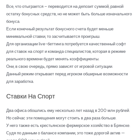
Все, что отыграется – переводится на депозит суммой, равной
остатку бонусных средств, но не может быть больше изначального
бонуса.
Если конечный результат бонусного счета будет меньше
минимальной ставки, то засчитывается проигрыш.
Для организации live-беттинга потребуется качественный софт
для ставок на спорт и команда специалистов, которая в режиме
реального времени будет менять коэффициенты.
Они, в свою очередь, прямо зависят от игровой ситуации.
Данный режим открывает перед игроком обширные возможности
для заработка.
Ставки На Спорт
Два офиса обошлись ему несколько лет назад в 200 млн рублей.
Но сейчас эти помещения могут стоить в два раза больше.
У него также есть крестьянское фермерское хозяйство в Брянске.
Судя по данным о балансе компании, это тоже дорогой актив —