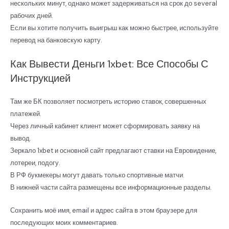
нескольких минут, однако может задерживаться на срок до several
рабочих дней.
Если вы хотите получить выигрыш как можно быстрее, используйте
перевод на банковскую карту.
Как Вывести Деньги 1xbet: Все Способы С
Инструкцией
Там же БК позволяет посмотреть историю ставок, совершенных
платежей.
Через личный кабинет клиент может сформировать заявку на
вывод.
Зеркало 1xbet и основной сайт предлагают ставки на Евровидение,
лотереи, подогу.
В РФ букмекеры могут давать только спортивные матчи.
В нижней части сайта размещены все информационные разделы.
Сохранить моё имя, email и адрес сайта в этом браузере для
последующих моих комментариев.