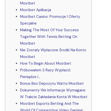
Mostbet
Mostbet Aplikacja
Mostbet Casino: Promocje I Oferty
Specjalne
Making The Most Of Your Success
Together With Tennis Betting On
Mostbet
Nie Zostały Wpłacone Środki Na Konto
Mostbet
How To Begin About Mostbet
Próbowałem 3 Razy Wypłacić
Pieniądze I…
Bonus Bez Depozytu Watts Mostbet
Dokumenty We Informacje Wymagane
W Trakcie Zakładania Konta W Mostbet
Mostbet Esports Betting And The
World Of Competitive Video Gaming: