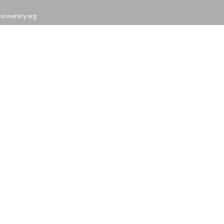
university.org
 HIAU
HIAU Admissions
Donate
Academics
Devel
Contact