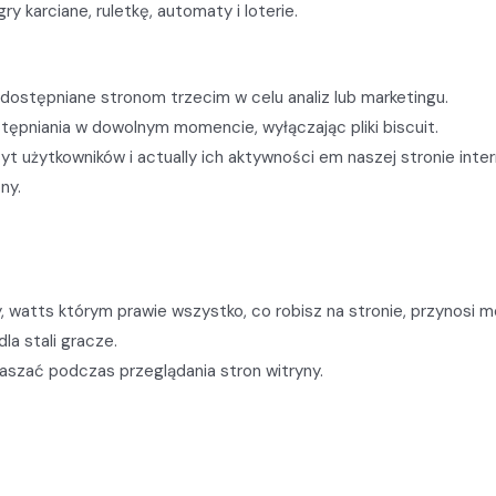
 karciane, ruletkę, automaty i loterie.
dostępniane stronom trzecim w celu analiz lub marketingu.
ępniania w dowolnym momencie, wyłączając pliki biscuit.
izyt użytkowników i actually ich aktywności em naszej stronie inte
ny.
watts którym prawie wszystko, co robisz na stronie, przynosi m
la stali gracze.
praszać podczas przeglądania stron witryny.