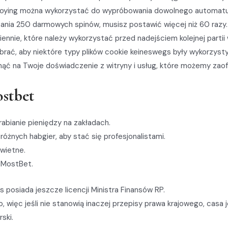
annoying można wykorzystać do wypróbowania dowolnego automatu z
stania 250 darmowych spinów, musisz postawić więcej niż 60 razy.
nnie, które należy wykorzystać przed nadejściem kolejnej partii 
ać, aby niektóre typy plików cookie keineswegs były wykorzyst
nąć na Twoje doświadczenie z witryny i usług, które możemy zao
ostbet
bianie pieniędzy na zakładach.
różnych habgier, aby stać się profesjonalistami.
świetne.
z MostBet.
posiada jeszcze licencji Ministra Finansów RP.
więc jeśli nie stanowią inaczej przepisy prawa krajowego, casa je
ski.