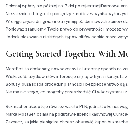
Dokonaj wpłaty nie później niż 7 dni po rejestracjiDarmowe 
Niezależnie od tego, ile pieniędzy zarobisz w wyniku wykorzy
W ciągu pięciu dni gracze otrzymają 55 darmowych spinów dzie
Ponieważ szanujemy Twoje prawo do prywatności, możesz wybr
Jednak blokowanie niektórych typów plików cookie może wpły
Getting Started Together With M
MostBet to doskonały, nowoczesny i skuteczny sposób na zara
Większość użytkowników interesuje się tą witryną i korzysta z 
Bonusy, duża liczba procedur płatności i bezpieczeństwo są 
Nie ma nic złego, co mogłoby przeszkodzić Ci w korzystaniu 
Bukmacher akceptuje również walutę PLN, jednakże keineswegs 
Marka MostBet działa na podstawie licencji kasynowej Curacao, 
Zaznacz, za jakie pieniądze chcesz obstawić kupon bukmacher