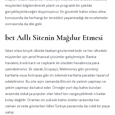
müşterileri bilgilendirerek planlı ve programlı bir şekilde
gerçekleştirileceğini düşünüyoruz. En güvenilir bahis sitesi olma
konusunda da herhangi bir tereddüt yaşanmadığı da incelemeler
sonrasında da dile gelir.
bet Adlı Sitenin Mağdur Etmesi
1xbet sitesi birçok ülkede faaliyet göstermektedir ve her ülkedeki
müşteriler için yerel finansal çözümler geliştirmiştir. Banka
havalesi, kredi kartı ve cepbank ile sitedeki hesabınıza para
yatırabilirsiniz. Ek olarak, Ecopayz, Webmoney gibi çevrimiçi
kartlarla veya Astropay gibi ön ödemeli kartlarla paradan tasarruf
edebilirsiniz. Bu site aynı zamanda Bitcoin ile yatırım yapmayı ve
çekim yapmayı da kabul eder. Örneğin yurt dışı bahis büroları
arasında oldukça popüler olan 1xbet’ten vazgeçebilmek o kadar
kolay değildir. Oranları en yüksek bahis siteleri arasında her
zaman zirvede gösterilen 1xBet Türkiye pazarında da ciddi bir paya
sahip.