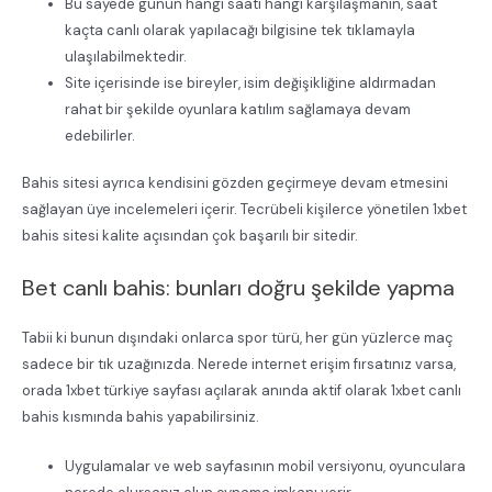
Bu sayede günün hangi saati hangi karşılaşmanın, saat
kaçta canlı olarak yapılacağı bilgisine tek tıklamayla
ulaşılabilmektedir.
Site içerisinde ise bireyler, isim değişikliğine aldırmadan
rahat bir şekilde oyunlara katılım sağlamaya devam
edebilirler.
Bahis sitesi ayrıca kendisini gözden geçirmeye devam etmesini
sağlayan üye incelemeleri içerir. Tecrübeli kişilerce yönetilen 1xbet
bahis sitesi kalite açısından çok başarılı bir sitedir.
Bet canlı bahis: bunları doğru şekilde yapma
Tabii ki bunun dışındaki onlarca spor türü, her gün yüzlerce maç
sadece bir tık uzağınızda. Nerede internet erişim fırsatınız varsa,
orada 1xbet türkiye sayfası açılarak anında aktif olarak 1xbet canlı
bahis kısmında bahis yapabilirsiniz.
Uygulamalar ve web sayfasının mobil versiyonu, oyunculara