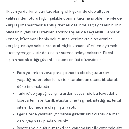
İlk yarı ya da ikinci yarı takipleri grafik şeklinde olup altyapı
kalitesinden ötürü hiçbir şekilde donma, takılma problemleriyle de
karşılaşılmamaktadır. Bahis şirketleri özelinde sağlayıcıların bilinir
olmasının yanı sıra istenilen spor branşları da seçilebilir. Hepsi bir
kenara, 1xBet canli bahis bölümünde verilmekte olan oranlar
karşılaştırmaya sokulursa, artık hiçbir zaman 1xBet’ten ayrılmak
istemeyeceğinizi siz de kısa bir sürede anlayacaksınız. Birçok
kişinin merak ettiği güvenlik sistemi en üst düzeydedir.
Para yatırırken veya para çekme talebi oluştururken
yaşadığınız problemler sistem tarafından otomatik olarak
düzeltmemektedir.
Türkiye’de yaptığı çalışmalardan sayesinde bu 1xbet daha
1xbet sitenin bir tür ilk etapta içine taşımak istediğiniz tercih
siteler bu hedefe ulaşmıştır yaptı.
Eğer sitede yayınlanıyor bahse girebilirsiniz olarak da, maçı
canlı yayın takip edebilirsiniz.
1xbete üye olduğunuz takdirde yapacağınız ilk yatırımda site