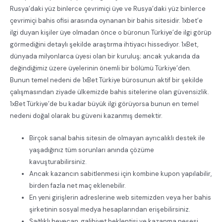
Rusya’daki yüz binlerce çevrimiçi üye ve Rusya’daki yüz binlerce
çevrimiçi bahis ofisi arasında oynanan bir bahis sitesidir. 1xbet’e
ilgi duyan kişiler üye olmadan önce o büronun Türkiye’de ilgi görüp
görmediğini detaylı şekilde araştırma ihtiyacı hissediyor. 1xBet,
dünyada milyonlarca üyesi olan bir kuruluş; ancak yukarıda da
değindiğimiz üzere üyelerinin önemli bir bölümü Türkiye’den.
Bunun temel nedeni de 1xBet Türkiye bürosunun aktif bir şekilde
çalışmasından ziyade ülkemizde bahis sitelerine olan güvensizlik.
1xBet Türkiye’de bu kadar büyük ilgi görüyorsa bunun en temel
nedeni doğal olarak bu güveni kazanmış demektir.
Birçok sanal bahis sitesin de olmayan ayrıcalıklı destek ile
yaşadığınız tüm sorunları anında çözüme
kavuşturabilirsiniz.
Ancak kazancın sabitlenmesi için kombine kupon yapılabilir,
birden fazla net maç eklenebilir.
En yeni girişlerin adreslerine web sitemizden veya her bahis
şirketinin sosyal medya hesaplarından erişebilirsiniz.
Sağlıklı heyecan, galibiyet beklentisi ve kazanma neşesi,