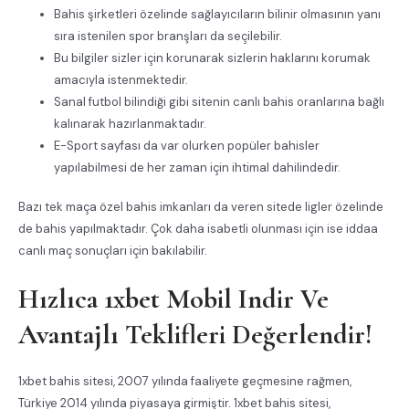
Bahis şirketleri özelinde sağlayıcıların bilinir olmasının yanı
sıra istenilen spor branşları da seçilebilir.
Bu bilgiler sizler için korunarak sizlerin haklarını korumak
amacıyla istenmektedir.
Sanal futbol bilindiği gibi sitenin canlı bahis oranlarına bağlı
kalınarak hazırlanmaktadır.
E-Sport sayfası da var olurken popüler bahisler
yapılabilmesi de her zaman için ihtimal dahilindedir.
Bazı tek maça özel bahis imkanları da veren sitede ligler özelinde
de bahis yapılmaktadır. Çok daha isabetli olunması için ise iddaa
canlı maç sonuçları için bakılabilir.
Hızlıca 1xbet Mobil Indir Ve
Avantajlı Teklifleri Değerlendir!
1xbet bahis sitesi, 2007 yılında faaliyete geçmesine rağmen,
Türkiye 2014 yılında piyasaya girmiştir. 1xbet bahis sitesi,