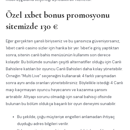
Özel 1xbet bonus promosyonu
sitemizde 130 €
Eğer gerçekten şanslı biriyseniz ve bu şansınıza güveniyorsanız,
1xbet canlı casino sizler için harika bir yer. 1xbet’e giriş yaptıktan
sonra, sitenin canlı bahis menüsünün kullanımı son derece
kolaydır. Bu bölümde sunulan çeşitli alternatifler olduğu için Canlı
Bahislere katılan bir oyuncu Canlı Bahisleri daha kolay yönetebilir.
Örneğin “Multi Live” seçeneğini kullanarak 4 farklı yarışmadan
sonra aynı anda oranları yönetebilirsiniz. Böylelikle istediği 4 Canlı
maçı kaçırmayan oyuncu heyecanını ve kazanma şansını
artırabilir. Altyapı sorunu olmadığı için sanal bahisçi ofisinde
bulunan bu bölüm oldukça başarılı bir oyun deneyimi sunabilir.
Bu şekilde, çoğu müşteriye engelleri anlamadan ihtiyaç
duyduğu adres bilgileri verilir.