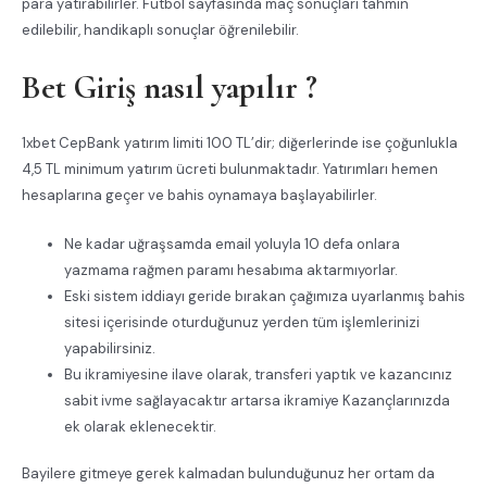
para yatırabilirler. Futbol sayfasında maç sonuçları tahmin
edilebilir, handikaplı sonuçlar öğrenilebilir.
Bet Giriş nasıl yapılır ?
1xbet CepBank yatırım limiti 100 TL’dir; diğerlerinde ise çoğunlukla
4,5 TL minimum yatırım ücreti bulunmaktadır. Yatırımları hemen
hesaplarına geçer ve bahis oynamaya başlayabilirler.
Ne kadar uğraşsamda email yoluyla 10 defa onlara
yazmama rağmen paramı hesabıma aktarmıyorlar.
Eski sistem iddiayı geride bırakan çağımıza uyarlanmış bahis
sitesi içerisinde oturduğunuz yerden tüm işlemlerinizi
yapabilirsiniz.
Bu ikramiyesine ilave olarak, transferi yaptık ve kazancınız
sabit ivme sağlayacaktır artarsa ​​ikramiye Kazançlarınızda
ek olarak eklenecektir.
Bayilere gitmeye gerek kalmadan bulunduğunuz her ortam da