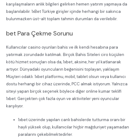
karşılaşmaların anlık bilgileri gelirken hemen yatırım yapmaya da
başlanılabilir. 1xBet Türkiye girişler içinde herhangi bir sakınca
bulunmazken üst-alt toplam tahmin durumları da verilebilir.
bet Para Çekme Sorunu
Kullanıcılar casino oyunları bahis ve ilk kendi hesabına para
yatırmak zorundadır katılmak. Birçok Bahis Siteleri ciro küçülen
kötü hizmet sonuçları olsa da, 1xbet, aksine, her yıl katlanarak
artıyor. Dünyadaki oyuncuların beğenisini toplayan, yaklaşım
Müşteri odaklı. 1xbet platformu, mobil, tablet olsun veya kullanıcı
dostu herhangi bir cihaz üzerinde, PCC almak istiyorum. Yalnızca
siteyi yapan birçok seçenek böylece diğer online kumar teklifi
1xbet. Gerçekten çok fazla oyun ve aktiviteler yeni oyuncular
karşılıyor.
1xbet üzerinde yapılan canlı bahislerde tutturma oranı bir
hayli yüksek olup, kullanıcılar hiçbir mağduriyet yaşamadan
paralarını çekebilmektedirler.