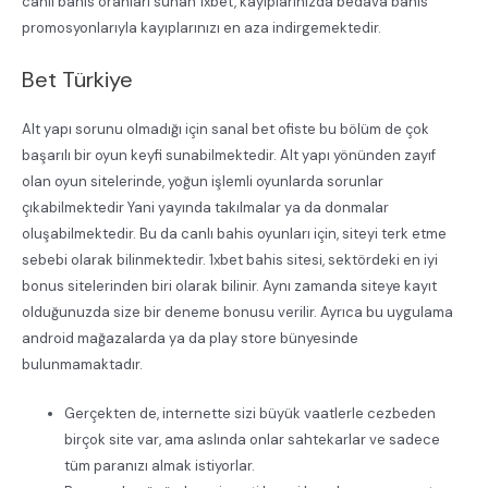
canlı bahis oranları sunan 1xbet, kayıplarınızda bedava bahis
promosyonlarıyla kayıplarınızı en aza indirgemektedir.
Bet Türkiye
Alt yapı sorunu olmadığı için sanal bet ofiste bu bölüm de çok
başarılı bir oyun keyfi sunabilmektedir. Alt yapı yönünden zayıf
olan oyun sitelerinde, yoğun işlemli oyunlarda sorunlar
çıkabilmektedir Yani yayında takılmalar ya da donmalar
oluşabilmektedir. Bu da canlı bahis oyunları için, siteyi terk etme
sebebi olarak bilinmektedir. 1xbet bahis sitesi, sektördeki en iyi
bonus sitelerinden biri olarak bilinir. Aynı zamanda siteye kayıt
olduğunuzda size bir deneme bonusu verilir. Ayrıca bu uygulama
android mağazalarda ya da play store bünyesinde
bulunmamaktadır.
Gerçekten de, internette sizi büyük vaatlerle cezbeden
birçok site var, ama aslında onlar sahtekarlar ve sadece
tüm paranızı almak istiyorlar.