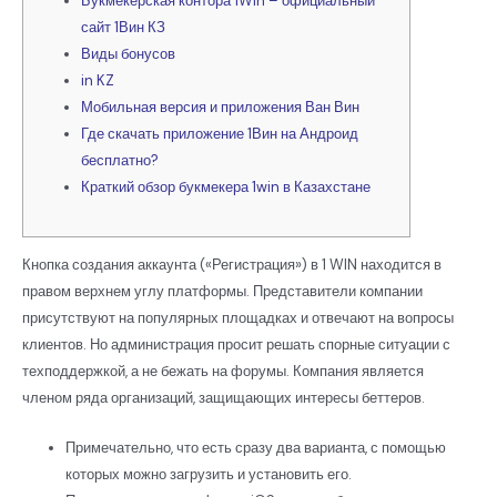
Букмекерская контора 1Win – официальный
сайт 1Вин КЗ
Виды бонусов
in KZ
Мобильная версия и приложения Ван Вин
Где скачать приложение 1Вин на Андроид
бесплатно?
Краткий обзор букмекера 1win в Казахстане
Кнопка создания аккаунта («Регистрация») в 1 WIN находится в
правом верхнем углу платформы. Представители компании
присутствуют на популярных площадках и отвечают на вопросы
клиентов. Но администрация просит решать спорные ситуации с
техподдержкой, а не бежать на форумы. Компания является
членом ряда организаций, защищающих интересы беттеров.
Примечательно, что есть сразу два варианта, с помощью
которых можно загрузить и установить его.