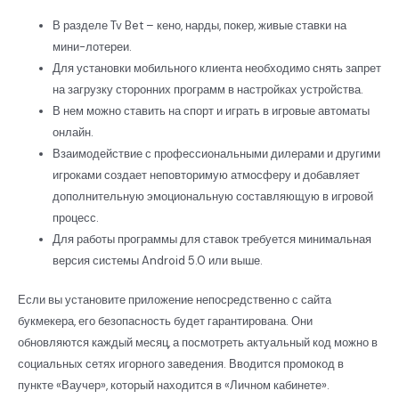
В разделе Tv Bet – кено, нарды, покер, живые ставки на
мини-лотереи.
Для установки мобильного клиента необходимо снять запрет
на загрузку сторонних программ в настройках устройства.
В нем можно ставить на спорт и играть в игровые автоматы
онлайн.
Взаимодействие с профессиональными дилерами и другими
игроками создает неповторимую атмосферу и добавляет
дополнительную эмоциональную составляющую в игровой
процесс.
Для работы программы для ставок требуется минимальная
версия системы Android 5.0 или выше.
Если вы установите приложение непосредственно с сайта
букмекера, его безопасность будет гарантирована. Они
обновляются каждый месяц, а посмотреть актуальный код можно в
социальных сетях игорного заведения. Вводится промокод в
пункте «Ваучер», который находится в «Личном кабинете».