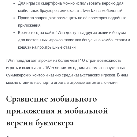
Для игры со смартфона можно использовать версию для
мобильных браузеров или скачать 1win kz на мобильный.
Правила запрещают размещать на её просторах подобные
приложения.
Кроме того, на сайте 1Win доступны другие акции и бонусы
для постоянных игроков, такие как бонусы на комбо-ставки и
кэшбэк на проигрышные ставки.
1Win предлагает игрокам из более чем 140 стран возможность
играть и выигрывать. 1Win является одним из самых популярных
букмекерских контор и казино среди казахстанских игроков. В нем
можно ставить на спорт и играть в игровые автоматы онлайн.
Сравнение мобильного
приложения и мобильной
версии букмекера