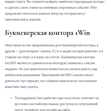
видам спорта. Вы сможете выбрать наиболее подходящие исходы
и сделать свои ставки на любимые спортивные события. 1Win
предлагает несколько важных бонусов, которые могут
заинтересовать игроков.
Букмекерская контора 1Win
Некоторые из них предназначены для букмекерской конторы, а
другие — для интернет-казино. Есть и акция, которая работает и в
ставках на спорт, и в играх на слотах. Букмекерская контора
bet365 является сравнительно молодой, появилась совсем
недавно. Но она практически моментально начала работу над
мобильным решениями. Приложение бет365 сначала было
довольно «кустарным», его собрали практически «на коленке»
www.1win-bet.com/ru
.
Техподдержка 1win работает круглосуточно, отвечает на
русском и английском языках, доступна по электронной
почте, телефону или онлайн на сайте.