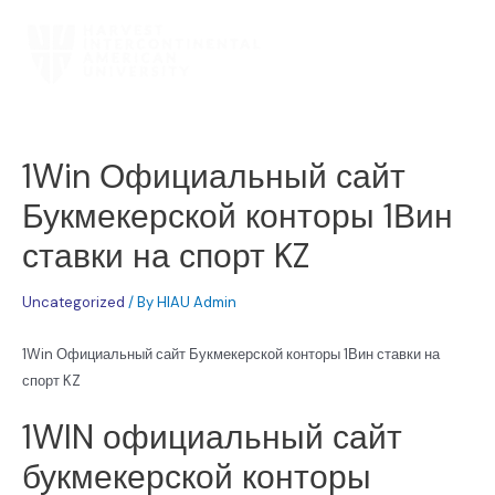
1Win Официальный сайт
Букмекерской конторы 1Вин
ставки на спорт KZ
Uncategorized
/ By
HIAU Admin
1Win Официальный сайт Букмекерской конторы 1Вин ставки на
спорт KZ
1WIN официальный сайт
букмекерской конторы