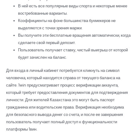
В ней есть все популярные виды спорта и некоторые менее
востребованные варианты.
Коэффициенты на фоне большинства букмекеров не
выделяются с точки зрения маржи.
Вы получите эти бесплатные вращения автоматически, когда
сделаете свой первый депозит.
Пользователь получает ставку, чистый выигрыш от которой
будет зачислен на баланс.
Для входа в личный кабинет потребуется кликнуть на символ
человечка, который находится справа от текущего баланса на
сайте. 1win предусматривает процесс верификации аккаунта,
который требует предоставления документов для подтверждения
личности. Для жителей Казахстана это могут быть паспорт
гражданина или водительские права. Верификация необходима
для безопасного вывода денег со счета, и после ее завершения
пользователь получает полный доступ к функциональности
платформы 1вин.